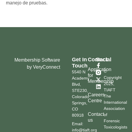
manejo de pruebas.
Get In
Contact
Social
Membership Software
Touch
by VeryConnect
Application
©
5540 N
for
Copyright
Academy
Membership
2025,
Blvd,
TIAFT
STE230,
Careers
The
Colorado
Centre
International
Springs,
Association
CO
Contact
of
80918
us
Forensic
Email:
Toxicologists
info@tiaft.org